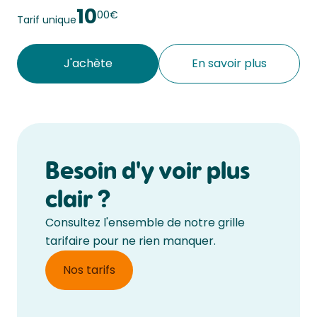
du Morond. 
10
00€
Tarif unique
J'achète
En savoir plus
Besoin d'y voir plus
clair ?
Consultez l'ensemble de notre grille
tarifaire pour ne rien manquer.
Nos tarifs