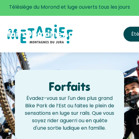
Plus d'informations
Télésiège du Morond et luge ouverts tous les jours
orfaits
Domaine
Activités
Infos
Ét
s forfaits
Accès
ille des tarifs
S'équiper & app
Ouvertures et h
FAQ
Sécurité
Forfaits
Évadez-vous sur l'un des plus grand
Bike Park de l’Est ou faites le plein de
sensations en luge sur rails. Que vous
soyez rider aguerri ou en quête
d'une sortie ludique en famille.