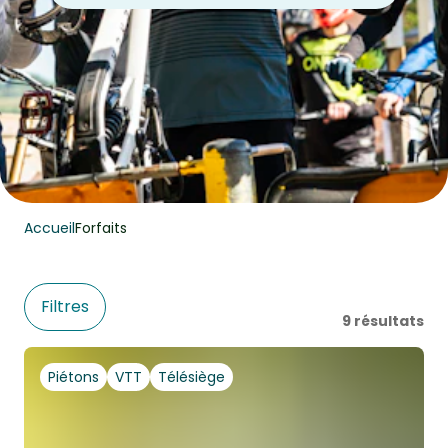
Accueil
Forfaits
Filtres
9
résultats
Piétons
VTT
Télésiège