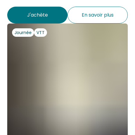
J'achète
En savoir plus
Journée
VTT