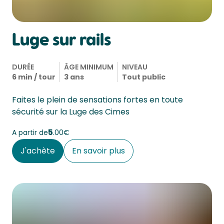
Luge sur rails
DURÉE
ÂGE MINIMUM
NIVEAU
6 min / tour
3 ans
Tout public
Faites le plein de sensations fortes en toute 
sécurité sur la Luge des Cimes
5
A partir de
00€
J'achète
En savoir plus