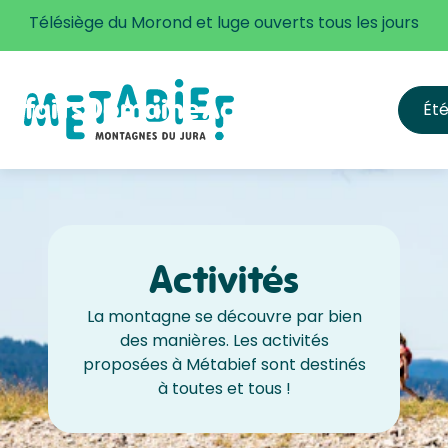
Plus d'informations
Télésiège du Morond et luge ouverts tous les jours
orfaits
Domaine
Activités
Infos
Ét
s forfaits
Accès
ille des tarifs
S'équiper & app
Ouvertures et h
FAQ
Sécurité
Activités
La montagne se découvre par bien
des manières. Les activités
proposées à Métabief sont destinés
à toutes et tous !