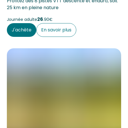
Profitez des 8 pistes VTT descente et enduro, soit 
25 km en pleine nature
26
Journée adulte
90€
J'achète
En savoir plus