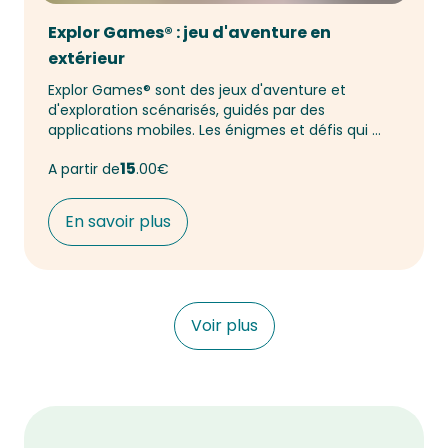
Explor Games® : jeu d'aventure en
extérieur
Explor Games® sont des jeux d'aventure et 
d'exploration scénarisés, guidés par des 
applications mobiles. Les énigmes et défis qui 
vous attendent au cœur de la forêt sont bien 
15
A partir de
00€
réels ! C'est un mélange unique de parcours 
d'orientation, d'Escape Game en extérieur et de 
jeu de piste. Une expérience à vivre en famille, en 
En savoir plus
équipe ou entre amis.
Voir plus