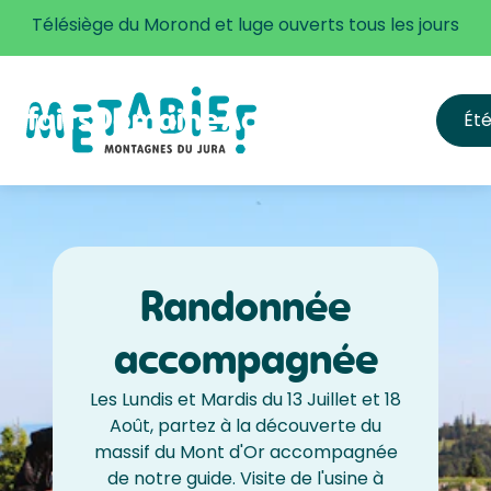
Plus d'informations
Télésiège du Morond et luge ouverts tous les jours
orfaits
Domaine
Activités
Infos
Ét
s forfaits
Accès
ille des tarifs
S'équiper & app
Ouvertures et h
FAQ
Sécurité
Randonnée
accompagnée
Les Lundis et Mardis du 13 Juillet et 18
Août, partez à la découverte du
massif du Mont d'Or accompagnée
de notre guide. Visite de l'usine à